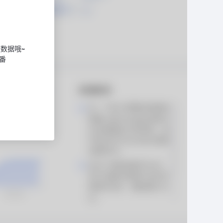
数据哦~
番