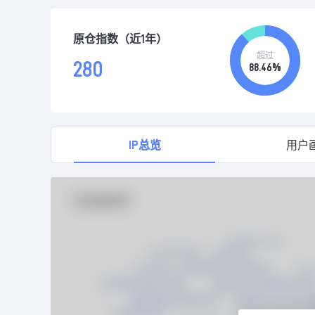
原仓指数（近1年）
超过
280
88.46%
IP总览
用户