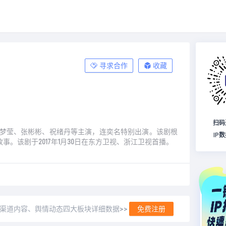
寻求合作
收藏
扫码
梦莹、张彬彬、祝绪丹等主演，连奕名特别出演。该剧根
IP
该剧于2017年1月30日在东方卫视、浙江卫视首播。
、渠道内容、舆情动态四大板块详细数据>>
免费注册