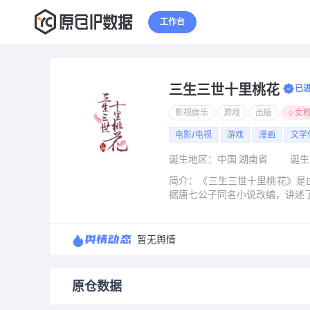
1
2
3
工作台
三生三世十里桃花
已
影视娱乐
游戏
出版
女
电影/电视
游戏
漫画
文学
诞生地区：中国 湖南省
诞生
简介：《三生三世十里桃花》是
据唐七公子同名小说改编，讲述了
舆情动态
暂无舆情
原仓数据