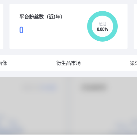
平台粉丝数（近1年）
超过
0
0.00%
画像
衍生品市场
渠