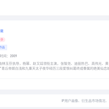
进驻
粉多
作品
时间：2009
由林玉芬执导，杨幂、赵又廷领衔主演，张智尧、迪丽热巴、高伟光、黄
青丘帝姬白浅和九重天太子夜华经历三段爱恨纠葛终成眷属的绝美仙恋故事。
IP用户画像、衍生品市场情况