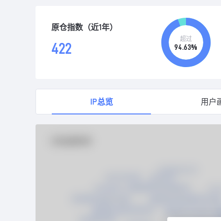
原仓指数（近1年）
超过
422
94.63%
IP总览
用户