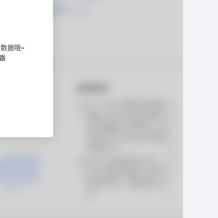
数据哦~
番