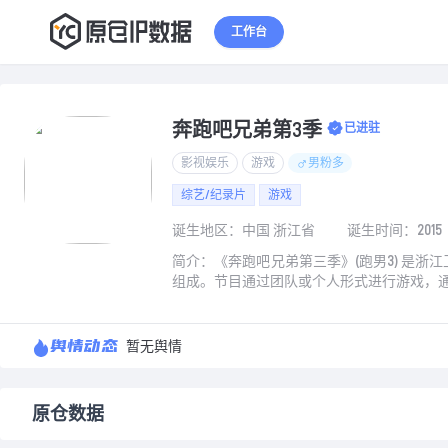
1
2
3
工作台
奔跑吧兄弟第3季
已进驻
影视娱乐
游戏
男粉多
综艺/纪录片
游戏
诞生地区：中国 浙江省
诞生时间：2015
简介：《奔跑吧兄弟第三季》(跑男3) 是浙
组成。节目通过团队或个人形式进行游戏，通过
舆情动态
暂无舆情
原仓数据