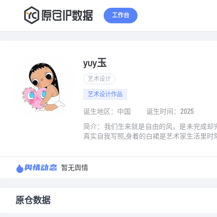
1
2
3
工作台
yuy玉
艺术设计
艺术设计作品
诞生地区：中国
诞生时间：2025
简介：我们生来就是自由的风，是未完成却完
真实自我写照,身着的白裙是艺术家生活里
舆情动态
暂无舆情
原仓数据