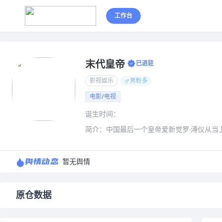
1
2
3
工作台
末代皇帝
已进驻
影视娱乐
男粉多
电影/电视
诞生时间：
简介：中国最后一个皇帝爱新觉罗·溥仪从当
舆情动态
暂无舆情
原仓数据