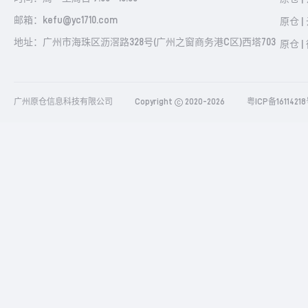
邮箱：kefu@yc1710.com
原仓 |
地址：广州市海珠区沥滘路328号(广州之窗商务港C区)西塔703
原仓 |
广州原仓信息科技有限公司
Copyright
2020-2026
粤ICP备1611421
查看样例